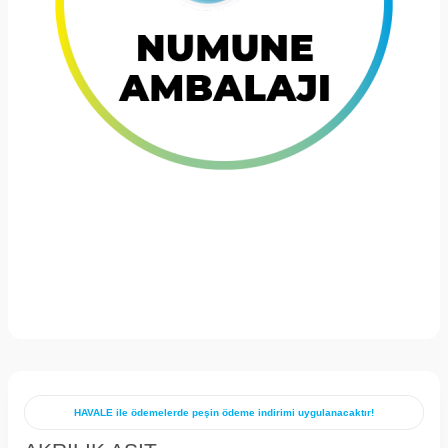
HAVALE ile ödemelerde peşin ödeme indirimi uygulanacaktır!