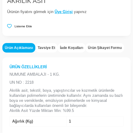
AKRILIK ASIT
Ürünün fiyatını görmek için
Üye Girişi
yapınız
Listeme Ekle
Ürün Açıklaması
Tavsiye Et
İade Koşulları
Ürün Şikayet Formu
ÜRÜN ÖZELLİKLERİ
NUMUNE AMBALAJI - 1 KG.
UN NO : 2218
Akrilik asit, tekstil, boya, yapıştırıcılar ve kozmetik ürünlerde
kullanılan polimerlerin üretiminde kullanılır. Aynı zamanda su bazlı
boya ve verniklerde, emülsiyon polimerlerde ve kimyasal
bağlayıcılarda kullanılan önemli bir bileşendir.
Akrilik Asit Yüzde Miktarı Min: %99.5
Ağırlık (Kg)
1