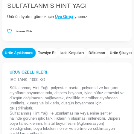
SULFATLANMIS HINT YAGI
Ürünün fiyatını görmek için
Üye Girişi
yapınız
Listeme Ekle
Ürün Açıklaması
Tavsiye Et
İade Koşulları
Döküman
Ürün Şikayet
ÜRÜN ÖZELLİKLERİ
IBC TANK. 1000 KG.
Sülfatlanmış Hint Yağı, polyester, asetat, polyamid ve karışımı
elyafların boyanmasında, dispers boyanın, iyice nüfuz etmesini ve
düzgün dağılmasını sağlayarak, özellikle microfiber elyafından
üretilmiş, kumaş ve ipliklerin, düzgün boyanması için
geliştirilmiştir.
Sülfatlanmış Hint Yağı ile uzunlamasına veya enine şeritler
halinde görünen iplik farklılıklarının oluşması önlenebilir. Dispers
boya taneciklerinin, kristal büyümesini (Aglomerasyon)
önlediğinden, boya lekelerini önler ve sürtme ve süblimasyon
haslıklarını yükseltir.