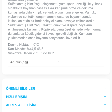
Sülfatlanmış Hint Yağı, olağanüstü yumuşatıcı özelliği ile yüksek
sıcaklıkta boyanan hassas likra karışımlı örme ve dokuma
kumaşlarda dahi kırışık ve kırık oluşumunu engeller. Pamuk,
viskon ve sentetik karışımlarının kasar ve boyanmasında
kullanılan etkin bir kırık önleyici olarak tavsiye edilmektedir.
Sülfatlanmış Hint Yağı, reaktif, direkt ve dispers boyaların
eritilmesinde kullanılır. Köpüksüz olma özelliği nedeniyle, normal
durumlarda köpük giderici ilavesi gerekli değildir. Kumaşın
yüklenmeden önce boyama banyosuna ilave edilir.
Donma Noktası : 0°C
Katı Madde: %44,5-46,5
Viskozite Değeri 25°C : <200cP
Ağırlık (Kg)
1
ÖNEMLI BILGILER
HIZLI ERIŞIM
ADRES & İLETIŞIM