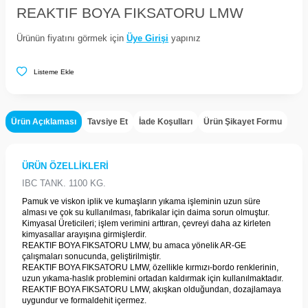
REAKTIF BOYA FIKSATORU LMW
Ürünün fiyatını görmek için
Üye Girişi
yapınız
Listeme Ekle
Ürün Açıklaması
Tavsiye Et
İade Koşulları
Ürün Şikayet Formu
ÜRÜN ÖZELLİKLERİ
IBC TANK. 1100 KG.
Pamuk ve viskon iplik ve kumaşların yıkama işleminin uzun süre
alması ve çok su kullanılması, fabrikalar için daima sorun olmuştur.
Kimyasal Üreticileri; işlem verimini arttıran, çevreyi daha az kirleten
kimyasallar arayışına girmişlerdir.
REAKTIF BOYA FIKSATORU LMW, bu amaca yönelik AR-GE
çalışmaları sonucunda, geliştirilmiştir.
REAKTIF BOYA FIKSATORU LMW, özellikle kırmızı-bordo renklerinin,
uzun yıkama-haslık problemini ortadan kaldırmak için kullanılmaktadır.
REAKTIF BOYA FIKSATORU LMW, akışkan olduğundan, dozajlamaya
uygundur ve formaldehit içermez.