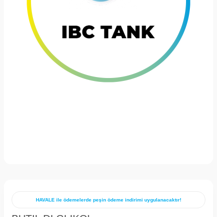
HAVALE ile ödemelerde peşin ödeme indirimi uygulanacaktır!