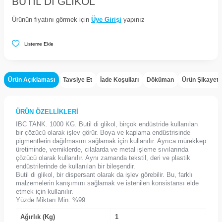
BUTIL DI GLIKOL
Ürünün fiyatını görmek için
Üye Girişi
yapınız
Listeme Ekle
Ürün Açıklaması
Tavsiye Et
İade Koşulları
Döküman
Ürün Şikayet
ÜRÜN ÖZELLİKLERİ
IBC TANK. 1000 KG. Butil di glikol, birçok endüstride kullanılan
bir çözücü olarak işlev görür. Boya ve kaplama endüstrisinde
pigmentlerin dağılmasını sağlamak için kullanılır. Ayrıca mürekkep
üretiminde, verniklerde, cilalarda ve metal işleme sıvılarında
çözücü olarak kullanılır. Aynı zamanda tekstil, deri ve plastik
endüstrilerinde de kullanılan bir bileşendir.
Butil di glikol, bir dispersant olarak da işlev görebilir. Bu, farklı
malzemelerin karışımını sağlamak ve istenilen konsistansı elde
etmek için kullanılır.
Yüzde Miktarı Min: %99
Ağırlık (Kg)
1