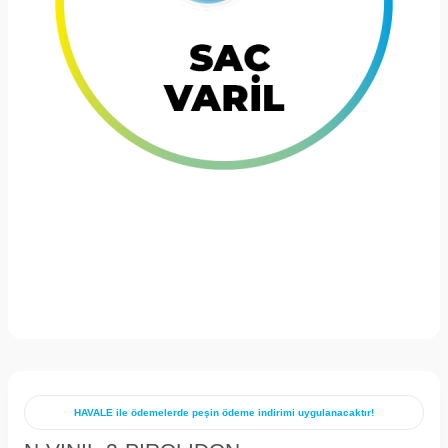
HAVALE ile ödemelerde peşin ödeme indirimi uygulanacaktır!