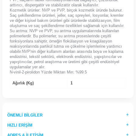
arttırıcı, dispergatör ve stabilizatör olarak kullanılır.
Kozmetik ürünler: NVP ve PVP, birçok kozmetik üründe bulunur.
Saç şekillendirme ürünleri, jeller, saç spreyleri, losyonlar, kremler
ve diğer kişisel bakım ürünleri gibi ürünlerde stabilizasyon, film
oluşturma ve saç şekillendirme özellikleri sağlamak için kullanılır.
Su arıtma: NVP ve PVP, su arıtma uygulamalarında kullanılan
polimerlerdir. Bu polimerler, su arıtma proseslerinde çeşitli
fonksiyonlara sahiptir, örneğin flokülasyon ve koagülasyon
reaksiyonlarında partikül tutma ve çökelme işlemlerine yardımcı
olabilir.NVP'nin diğer kullanım alanları arasında boya ve kaplama
endüstrisi, tekstil sektörü, elektronik endüstrisi, yapıştırıcılar ve
yapıştırıcılar, petrol araştırma ve üretimi gibi çeşitli endüstriyel
uygulamalar yer alır.
N-vinil-2-pirolidon Yüzde Miktarı Min: %99.5
Ağırlık (Kg)
1
ÖNEMLI BILGILER
HIZLI ERIŞIM
ADRES & İLETIŞIM