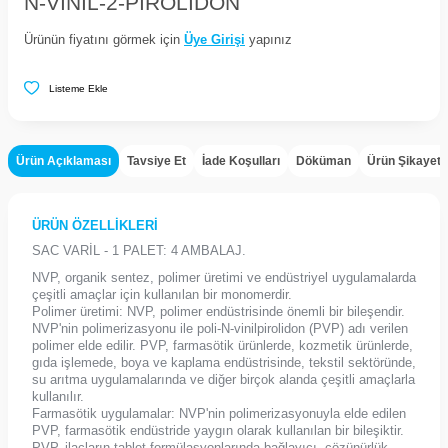
N-VINIL-2-PIROLIDON
Ürünün fiyatını görmek için
Üye Girişi
yapınız
Listeme Ekle
Ürün Açıklaması
Tavsiye Et
İade Koşulları
Döküman
Ürün Şikayet
ÜRÜN ÖZELLİKLERİ
SAC VARİL - 1 PALET: 4 AMBALAJ.
NVP, organik sentez, polimer üretimi ve endüstriyel uygulamalarda
çeşitli amaçlar için kullanılan bir monomerdir.
Polimer üretimi: NVP, polimer endüstrisinde önemli bir bileşendir.
NVP'nin polimerizasyonu ile poli-N-vinilpirolidon (PVP) adı verilen
polimer elde edilir. PVP, farmasötik ürünlerde, kozmetik ürünlerde,
gıda işlemede, boya ve kaplama endüstrisinde, tekstil sektöründe,
su arıtma uygulamalarında ve diğer birçok alanda çeşitli amaçlarla
kullanılır.
Farmasötik uygulamalar: NVP'nin polimerizasyonuyla elde edilen
PVP, farmasötik endüstride yaygın olarak kullanılan bir bileşiktir.
PVP, ilaçların tablet formülasyonlarında bağlayıcı, çözünürlük