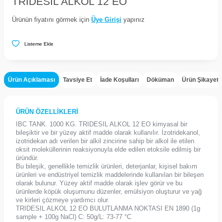
TRIDESIL ALKOL 12 EO
Ürünün fiyatını görmek için
Üye Girişi
yapınız
Listeme Ekle
Ürün Açıklaması
Tavsiye Et
İade Koşulları
Döküman
Ürün Şikayet
ÜRÜN ÖZELLİKLERİ
IBC TANK. 1000 KG. TRIDESIL ALKOL 12 EO kimyasal bir
bileşiktir ve bir yüzey aktif madde olarak kullanılır. İzotridekanol,
izotridekan adı verilen bir alkil zincirine sahip bir alkol ile etilen
oksit moleküllerinin reaksiyonuyla elde edilen etoksile edilmiş bir
üründür.
Bu bileşik, genellikle temizlik ürünleri, deterjanlar, kişisel bakım
ürünleri ve endüstriyel temizlik maddelerinde kullanılan bir bileşen
olarak bulunur. Yüzey aktif madde olarak işlev görür ve bu
ürünlerde köpük oluşumunu düzenler, emülsiyon oluşturur ve yağ
ve kirleri çözmeye yardımcı olur.
TRIDESIL ALKOL 12 EO BULUTLANMA NOKTASI EN 1890 (1g
sample + 100g NaCl) C: 50g/L: 73-77 °C