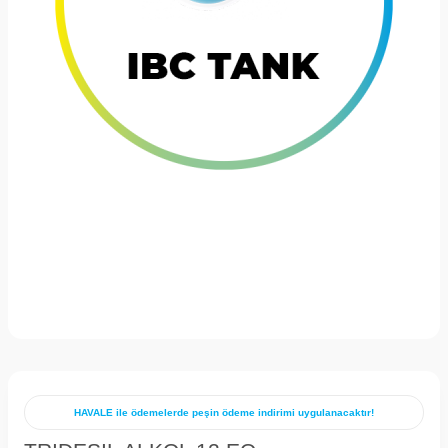
HAVALE ile ödemelerde peşin ödeme indirimi uygulanacaktır!