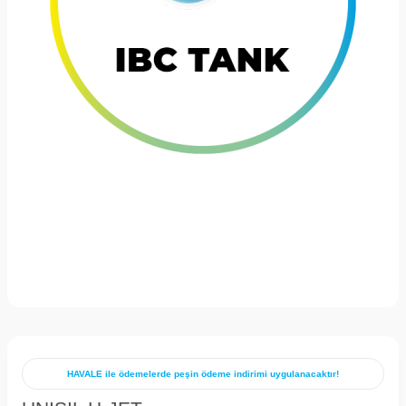
HAVALE ile ödemelerde peşin ödeme indirimi uygulanacaktır!