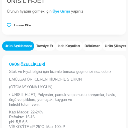
UNISIL H-JET
Ürünün fiyatını görmek için
Üye Girişi
yapınız
Listeme Ekle
Ürün Açıklaması
Tavsiye Et
İade Koşulları
Döküman
Ürün Şikayet
ÜRÜN ÖZELLİKLERİ
Stok ve Fiyat bilgisi için bizimle temasa geçmenizi rica ederiz.
EMÜLGATÖR İÇEREN HİDROFİL SİLİKON
(OTOMASYONA UYGUN).
• UNISIL H-JET, Polyester, pamuk ve pamuklu karışımlar, havlu,
örgü ve ipliklere, yumuşak, kaygan ve
hidrofil tutum verir.
Katı Madde: 22-24%
Refrakto: 15-16
pH: 5,5-6,5
VİSKOZİTE cP 25°C: Max:100cP