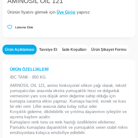
AMINOSIL OIL 121
Ürünün fiyatını görmek için
Üye Girişi
yapınız
Listeme Ekle
Ürün Açıklaması
Tavsiye Et
İade Koşulları
Ürün Şikayet Formu
ÜRÜN ÖZELLİKLERİ
IBC TANK - 950 KG.
AMINOSIL OIL 121, amino fonksiyonel silikon yağı olarak, tekstil
yumuşatıcıları arasında ekstra yumuşaklık hissi ve dolgunluk
vermesinin yanı sıra düşük amin değerine sahip olduğu için
kumaşta sararma etkisi yapmaz. Kumaşa hacimli, esnek ve kuru
bir etki verir. Lifler arasına daha kolay nüfuz eder.
Kırışıklık giderme, dikilebilirlik ve yırtılma dayanımını iyileştirir ve
aşınma kaybını azaltır.
Kumaşların renk tonu ve renk haslığı özelliklerini etkilemez.
Pamuklu kumaşlara dayanıklılık ve yumuşaklık veren stabil mikro
emülsiyonlara kolayca emülsifiye edilebilir.