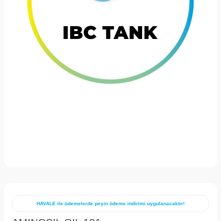
HAVALE ile ödemelerde peşin ödeme indirimi uygulanacaktır!