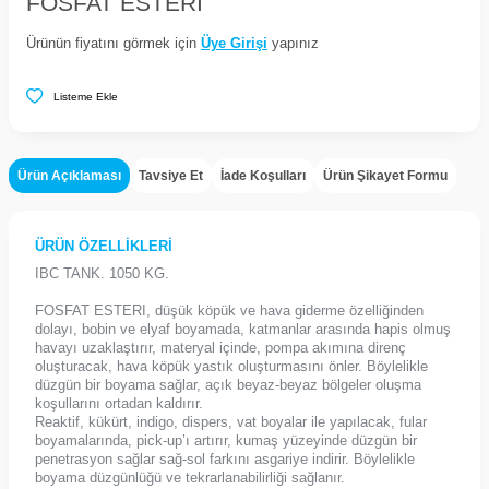
FOSFAT ESTERI
Ürünün fiyatını görmek için
Üye Girişi
yapınız
Listeme Ekle
Ürün Açıklaması
Tavsiye Et
İade Koşulları
Ürün Şikayet Formu
ÜRÜN ÖZELLİKLERİ
IBC TANK. 1050 KG.
FOSFAT ESTERI, düşük köpük ve hava giderme özelliğinden
dolayı, bobin ve elyaf boyamada, katmanlar arasında hapis olmuş
havayı uzaklaştırır, materyal içinde, pompa akımına direnç
oluşturacak, hava köpük yastık oluşturmasını önler. Böylelikle
düzgün bir boyama sağlar, açık beyaz-beyaz bölgeler oluşma
koşullarını ortadan kaldırır.
Reaktif, kükürt, indigo, dispers, vat boyalar ile yapılacak, fular
boyamalarında, pick-up’ı artırır, kumaş yüzeyinde düzgün bir
penetrasyon sağlar sağ-sol farkını asgariye indirir. Böylelikle
boyama düzgünlüğü ve tekrarlanabilirliği sağlanır.