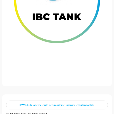
HAVALE ile ödemelerde peşin ödeme indirimi uygulanacaktır!