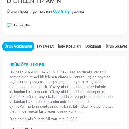
DIETILEN TRIAMIN
Ürünün fiyatını görmek için
Üye Girişi
yapınız
Listeme Ekle
Ürün Açıklaması
Tavsiye Et
İade Koşulları
Döküman
Ürün Şikayet
ÜRÜN ÖZELLİKLERİ
UN NO : 2079 IBC TANK. 950 KG. Dietilentriamin, organik
sentezlerde temel bir bileşen olarak kullanılır. İlaçlar, boyalar,
reçineler ve yapıştırıcılar gibi çeşitli kimyasal bileşiklerin
üretiminde kullanılabilir. Yüzey aktif maddelerin üretiminde
kullanılan bir bileşendir. Yüzey aktif maddeler, deterjanlar,
kozmetik ürünler, boya katkı maddeleri ve petrol endüstrisinde
kullanılan bazı ürünlerin üretiminde önemli bir rol
oynar.Polimerlerin sentezinde kullanılabilir. Özellikle poliüretan
üretiminde reaktif bir bileşen olarak kullanılır.
Dietilentriamin Yüzde Miktarı Min: %98.5