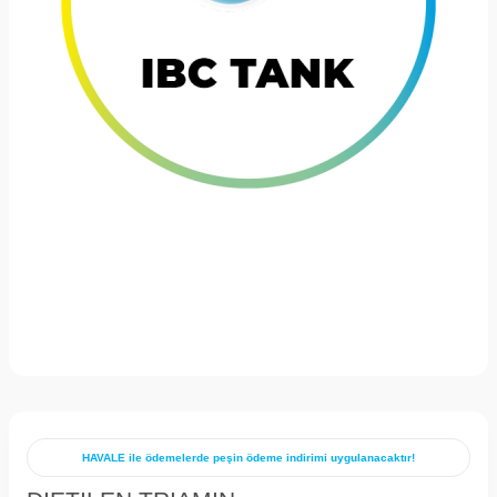
HAVALE ile ödemelerde peşin ödeme indirimi uygulanacaktır!