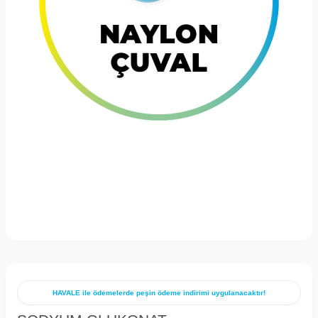
HAVALE ile ödemelerde peşin ödeme indirimi uygulanacaktır!