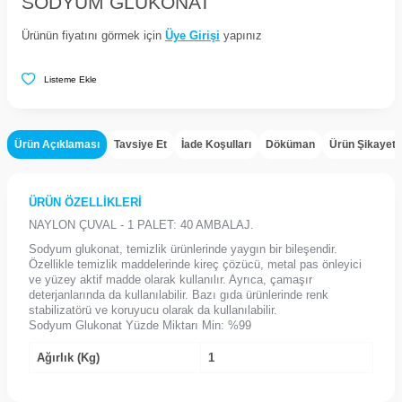
SODYUM GLUKONAT
Ürünün fiyatını görmek için
Üye Girişi
yapınız
Listeme Ekle
Ürün Açıklaması
Tavsiye Et
İade Koşulları
Döküman
Ürün Şikayet
ÜRÜN ÖZELLİKLERİ
NAYLON ÇUVAL - 1 PALET: 40 AMBALAJ.
Sodyum glukonat, temizlik ürünlerinde yaygın bir bileşendir.
Özellikle temizlik maddelerinde kireç çözücü, metal pas önleyici
ve yüzey aktif madde olarak kullanılır. Ayrıca, çamaşır
deterjanlarında da kullanılabilir. Bazı gıda ürünlerinde renk
stabilizatörü ve koruyucu olarak da kullanılabilir.
Sodyum Glukonat Yüzde Miktarı Min: %99
Ağırlık (Kg)
1