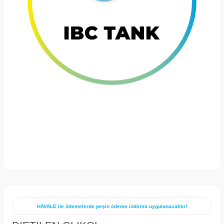
HAVALE ile ödemelerde peşin ödeme indirimi uygulanacaktır!