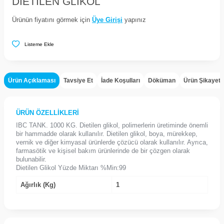
DIETILEN GLIKOL
Ürünün fiyatını görmek için
Üye Girişi
yapınız
Listeme Ekle
Ürün Açıklaması
Tavsiye Et
İade Koşulları
Döküman
Ürün Şikayet
ÜRÜN ÖZELLİKLERİ
IBC TANK. 1000 KG. Dietilen glikol, polimerlerin üretiminde önemli
bir hammadde olarak kullanılır. Dietilen glikol, boya, mürekkep,
vernik ve diğer kimyasal ürünlerde çözücü olarak kullanılır. Ayrıca,
farmasötik ve kişisel bakım ürünlerinde de bir çözgen olarak
bulunabilir.
Dietilen Glikol Yüzde Miktarı %Min:99
Ağırlık (Kg)
1